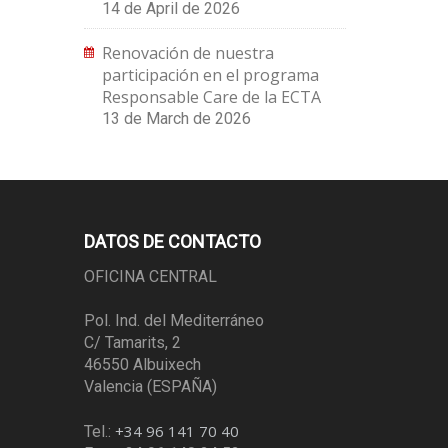
14 de April de 2026
Renovación de nuestra
participación en el programa
Responsable Care de la ECTA
13 de March de 2026
DATOS DE CONTACTO
OFICINA CENTRAL
Pol. Ind. del Mediterráneo
C/ Tamarits, 2
46550 Albuixech
Valencia (ESPAÑA)
+34 96 141 70 40
Tel.: